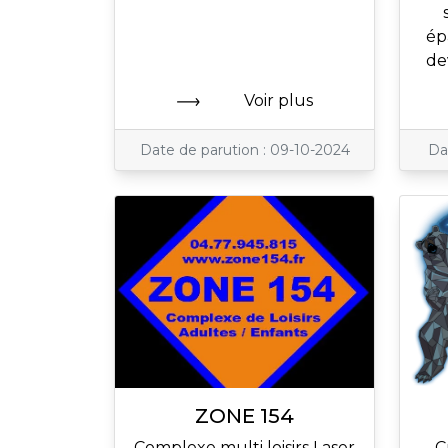
ép
dev
Voir plus
Date de parution : 09-10-2024
Da
ZONE 154
Complexe multi loisirs Laser
C