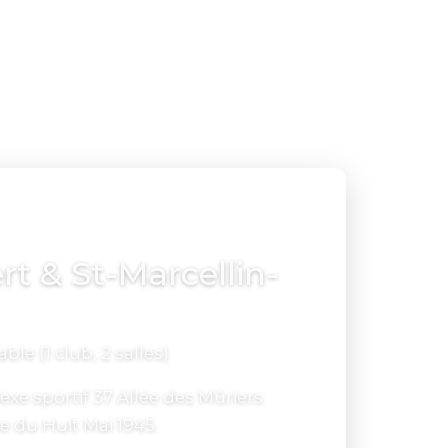
t & St-Marcellin-
ble (1 club, 2 salles)
xe sportif 37 Allée des Mûriers
e du Huit Mai 1945.