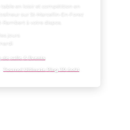
 table en loisir et compétition en
ntraîneur sur St-Marcellin-En-Forez
t-Rambert à votre dispos.
les jours
 mardi
 de salle & Events
Tournoi Ultimate Ping 30 Août