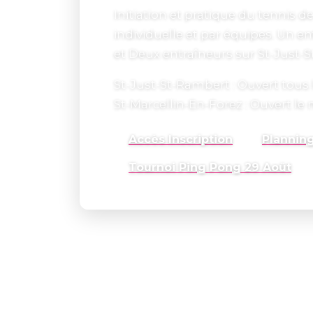
Initiation et pratique du tennis de
individuelle et par équipes. Un e
et Deux entraîneurs sur St-Just-S
St-Just-St-Rambert : Ouvert tous 
St-Marcellin-En-Forez : Ouvert le
Accès Inscription
Planning
Tournoi Ping Pong 29 Août