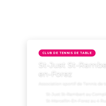
CLUB DE TENNIS DE TABLE
St-Just St-Ramber
en-Forez
Association sportif de Tennis de ta
St-Just St-Rambert au Comple
St-Marcellin-En-Forez au 4 Ru